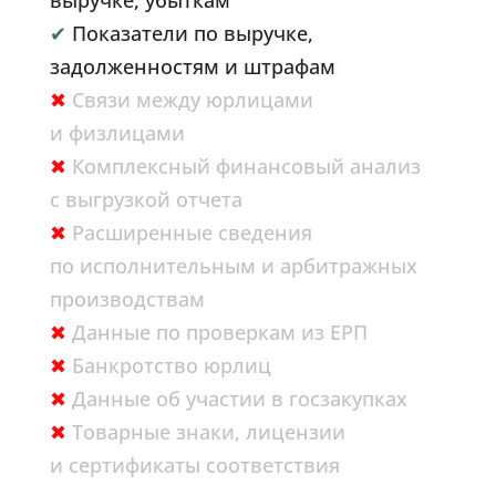
выручке, убыткам
✔
Показатели по выручке,
задолженностям и штрафам
✖
Связи между юрлицами
и физлицами
✖
Комплексный финансовый анализ
с выгрузкой отчета
✖
Расширенные сведения
по исполнительным и арбитражных
производствам
✖
Данные по проверкам из ЕРП
✖
Банкротство юрлиц
✖
Данные об участии в госзакупках
✖
Товарные знаки, лицензии
и сертификаты соответствия