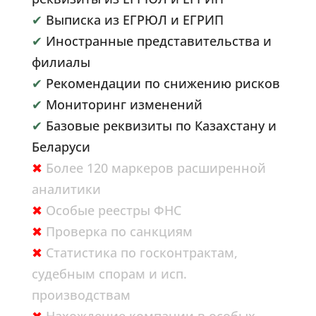
✔
Выписка из ЕГРЮЛ и ЕГРИП
✔
Иностранные представительства и
филиалы
✔
Рекомендации по снижению рисков
✔
Мониторинг изменений
✔
Базовые реквизиты по Казахстану и
Беларуси
✖
Более 120 маркеров расширенной
аналитики
✖
Особые реестры ФНС
✖
Проверка по санкциям
✖
Статистика по госконтрактам,
судебным спорам и исп.
производствам