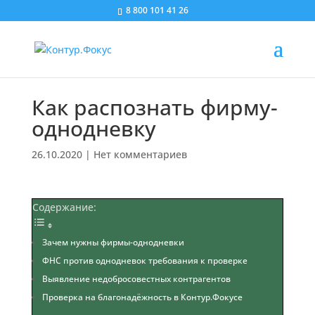
8 800 101 41 26
Как распознать фирму-
однодневку
26.10.2020
|
Нет комментариев
Содержание:
Зачем нужны фирмы-однодневки
ФНС против однодневок требования к проверке
Выявление недобросовестных контрагентов
Проверка на благонадёжность в Контур.Фокусе