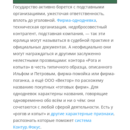
Государство активно борется с подставными
организациями, ужесточая ответственность,
вплоть до уголовной.
Фирма-однодневка
,
техническая организация, недобросовестный
контрагент, подставная компания, — так эти
юрлица могут называться в судебной практике и
официальных документах. А неофициально они
могут награждаться и другими заслуженно
нелестными прозвищами: контора «Рога и
копыта» в честь типичного образца, описанного
Ильфом и Петровым, фирма-помойка или фирма-
поганка, а ещё ООО «Вектор» по расхожему
названию покупных «готовых фирм». Для
однодневок характерны названия, говорящие
одновременно обо всём и ни о чём: они
сочетаются с любой сферой деятельности. Есть у
«рогов и копыт» и
другие характерные признаки
,
распознать которые поможет
система
Контур.Фокус
.